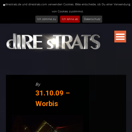
direstrats.de und direstrats.com verwenden Cookies. Bitte entscheide, ob Du einer Verwendung
von Cookies zustimmst.
Ich stimme zu
Ich lehne ab
Datenschutz
Skip
to
content
By
31.10.09 –
Worbis