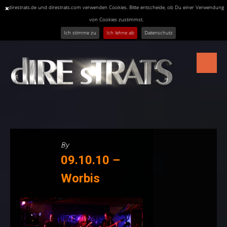
direstrats.de und direstrats.com verwenden Cookies. Bitte entscheide, ob Du einer Verwendung
von Cookies zustimmst.
Ich stimme zu
Ich lehne ab
Datenschutz
Skip
to
content
By
09.10.10 –
Worbis