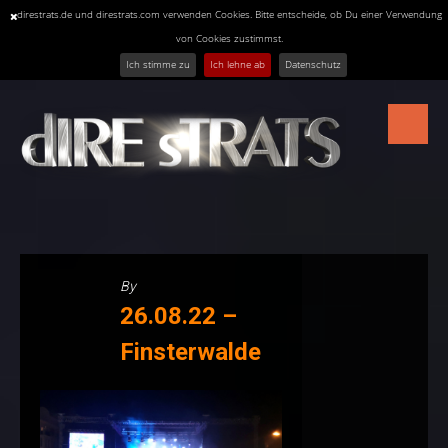
direstrats.de und direstrats.com verwenden Cookies. Bitte entscheide, ob Du einer Verwendung
von Cookies zustimmst.
Ich stimme zu
Ich lehne ab
Datenschutz
Skip
to
content
By
26.08.22 –
Finsterwalde