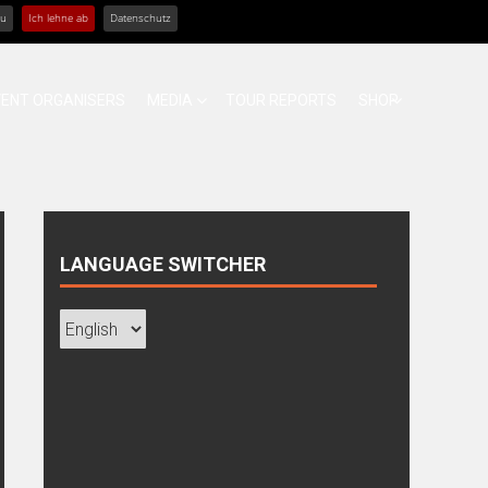
zu
Ich lehne ab
Datenschutz
VENT ORGANISERS
MEDIA
TOUR REPORTS
SHOP
LANGUAGE SWITCHER