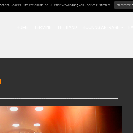
erwenden Cookies. Bitte entscheide, ob Du einer Verwendung von Cookies zustimmst.
Ich stimme 
HOME
TERMINE
THE BAND
BOOKING ANFRAGE
E
d
_________________________________________________________