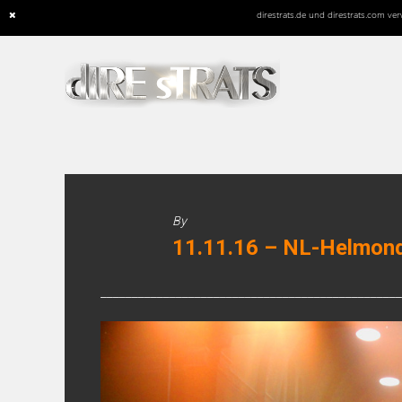
direstrats.de und direstrats.com v
Skip
to
content
By
11.11.16 – NL-Helmon
________________________________________________