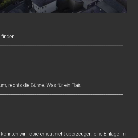
 finden.
_________________________________________________________
m, rechts die Bühne. Was für ein Flair.
_________________________________________________________
 konnten wir Tobie erneut nicht überzeugen, eine Einlage im