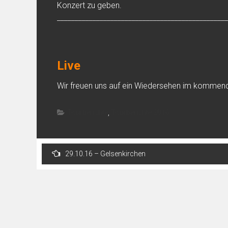
Konzert zu geben.
________________________________________________
Live
Wir freuen uns auf ein Wiedersehen im kommen
Tourberichte
,
Tourberichte 2016
Post
29.10.16 – Gelsenkirchen
navigation