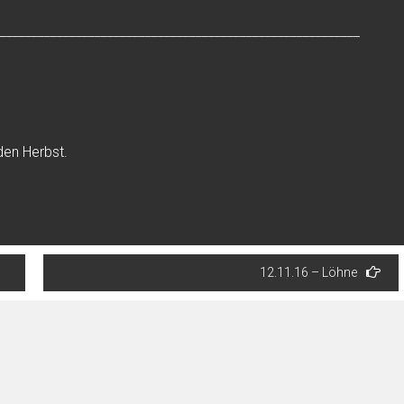
_________________________________________________________
den Herbst.
12.11.16 – Löhne