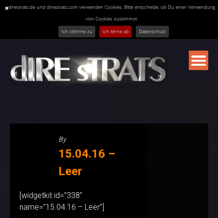
direstrats.de und direstrats.com verwenden Cookies. Bitte entscheide, ob Du einer Verwendung
von Cookies zustimmst.
Ich stimme zu
Ich lehne ab
Datenschutz
Skip
to
content
By
15.04.16 –
Leer
[widgetkit id=”338″
name=”15.04.16 – Leer”]