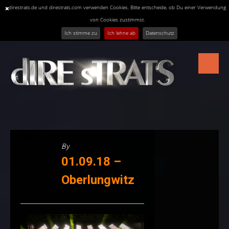
direstrats.de und direstrats.com verwenden Cookies. Bitte entscheide, ob Du einer Verwendung
von Cookies zustimmst.
Ich stimme zu
Ich lehne ab
Datenschutz
Skip
to
content
By
01.09.18 –
Oberlungwitz