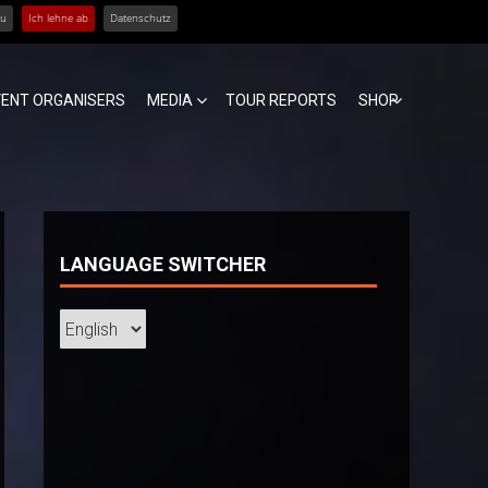
zu
Ich lehne ab
Datenschutz
VENT ORGANISERS
MEDIA
TOUR REPORTS
SHOP
LANGUAGE SWITCHER