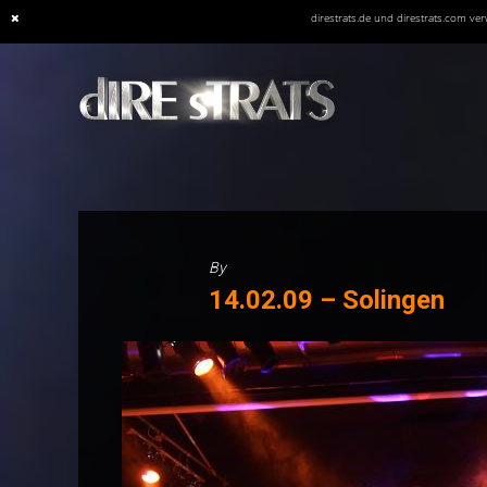
direstrats.de und direstrats.com v
Skip
to
content
By
14.02.09 – Solingen