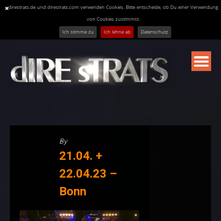
direstrats.de und direstrats.com verwenden Cookies. Bitte entscheide, ob Du einer Verwendung
von Cookies zustimmst.
Ich stimme zu
Ich lehne ab
Datenschutz
Skip
to
content
By
21.04. +
22.04.23 –
Bonn