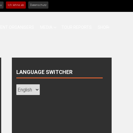
zu
Ich lehne ab
Datenschutz
VENT ORGANISERS
MEDIA
TOUR REPORTS
SHOP
LANGUAGE SWITCHER