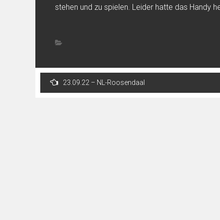
stehen und zu spielen. Leider hatte das Handy he
Post
23.09.22 – NL-Roosendaal
navigation