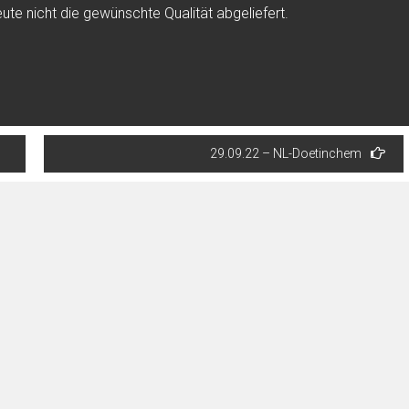
ute nicht die gewünschte Qualität abgeliefert.
29.09.22 – NL-Doetinchem