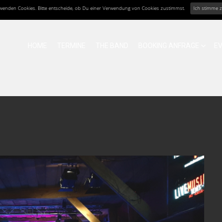
erwenden Cookies. Bitte entscheide, ob Du einer Verwendung von Cookies zustimmst.
Ich stimme 
HOME
TERMINE
THE BAND
BOOKING ANFRAGE
E