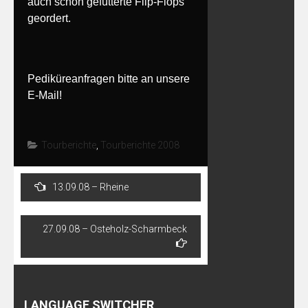
auch schon gefütterte Flip-Flops
geordert.
Pediküreanfragen bitte an unsere
E-Mail!
Tourberichte
,
Tourberichte 2008
Post
13.09.08 – Rheine
navigation
27.09.08 – Osteholz-Scharmbeck
LANGUAGE SWITCHER