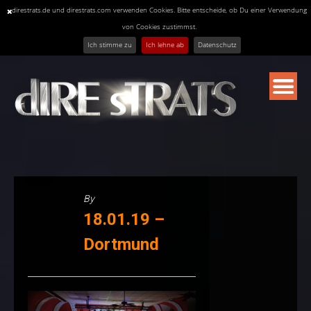
direstrats.de und direstrats.com verwenden Cookies. Bitte entscheide, ob Du einer Verwendung
von Cookies zustimmst.
Ich stimme zu
Ich lehne ab
Datenschutz
Skip
to
content
By
18.01.19 –
Dortmund