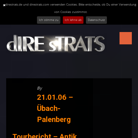
direstrats.de und direstrats.com verwenden Cookies. Bitte entscheide, ob Du einer Verwendung
von Cookies zustimmst.
Ich stimme zu
Ich lehne ab
Datenschutz
Skip
to
content
By
21.01.06 –
Übach-
Palenberg
Tourbericht – Antik