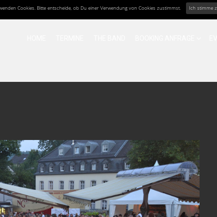
erwenden Cookies. Bitte entscheide, ob Du einer Verwendung von Cookies zustimmst.
Ich stimme 
HOME
TERMINE
THE BAND
BOOKING ANFRAGE
E