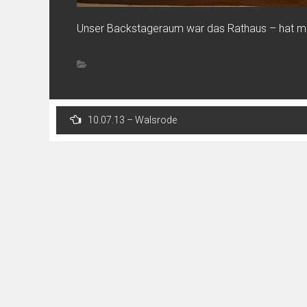
Unser Backstageraum war das Rathaus – hat man
Tourberichte 2013
Post
10.07.13 – Walsrode
navigation