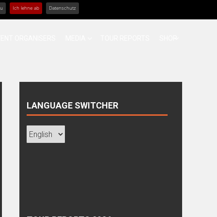
zu
Ich lehne ab
Datenschutz
VENT ORGANISERS
MEDIA
TOUR REPORTS
SHOP
LANGUAGE SWITCHER