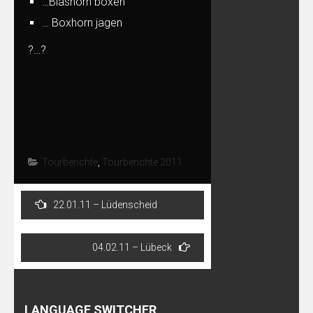
…Blashorn boxen
… Boxhorn jagen
?…?
Tourberichte
,
Tourberichte 2011
Post
22.01.11 – Lüdenscheid
navigation
04.02.11 – Lübeck
LANGUAGE SWITCHER