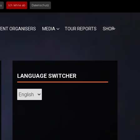
zu
Ich lehne ab
Datenschutz
VENT ORGANISERS
MEDIA
TOUR REPORTS
SHOP
LANGUAGE SWITCHER