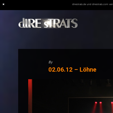
direstrats.de und direstrats.com v
Skip
to
content
By
02.06.12 – Löhne