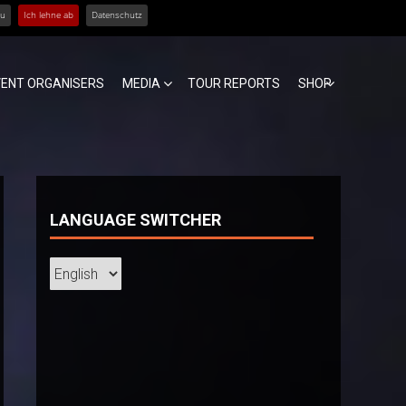
zu
Ich lehne ab
Datenschutz
VENT ORGANISERS
MEDIA
TOUR REPORTS
SHOP
LANGUAGE SWITCHER