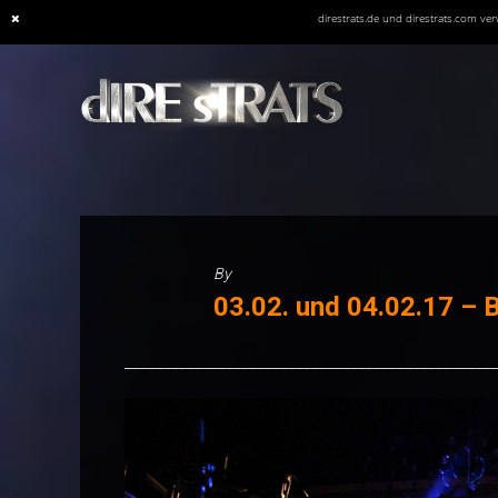
direstrats.de und direstrats.com v
Skip
to
content
By
03.02. und 04.02.17 – 
________________________________________________