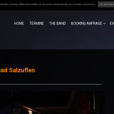
erwenden Cookies. Bitte entscheide, ob Du einer Verwendung von Cookies zustimmst.
Ich stimme 
HOME
TERMINE
THE BAND
BOOKING ANFRAGE
E
Bad Salzuflen
_________________________________________________________