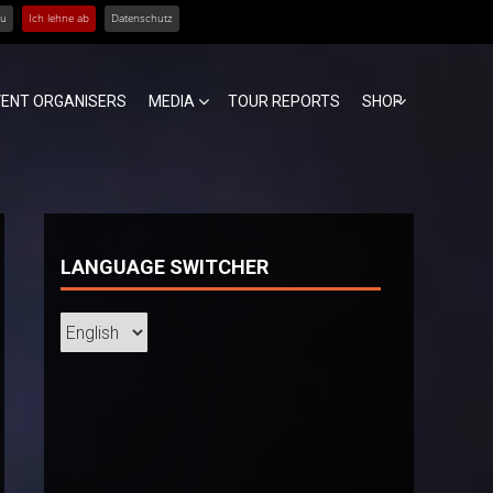
zu
Ich lehne ab
Datenschutz
VENT ORGANISERS
MEDIA
TOUR REPORTS
SHOP
LANGUAGE SWITCHER