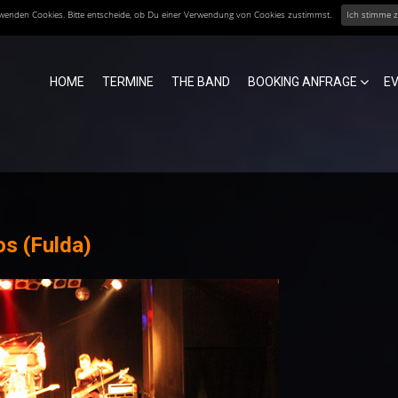
erwenden Cookies. Bitte entscheide, ob Du einer Verwendung von Cookies zustimmst.
Ich stimme 
HOME
TERMINE
THE BAND
BOOKING ANFRAGE
E
os (Fulda)