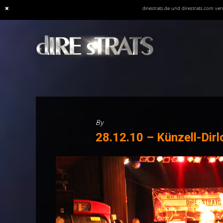
direstrats.de und direstrats.com v
Skip
to
content
By
28.12.10 – Künzell-Dirl