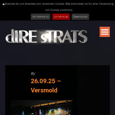
direstrats.de und direstrats.com verwenden Cookies. Bitte entscheide, ob Du einer Verwendung
von Cookies zustimmst.
Ich stimme zu
Ich lehne ab
Datenschutz
Skip
to
content
By
26.09.25 –
Versmold