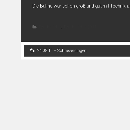
Die Bühne war schön groß und gut mit Technik au
Tourberichte
,
Tourberichte 2011
Post
24.08.11 – Schneverdingen
navigation