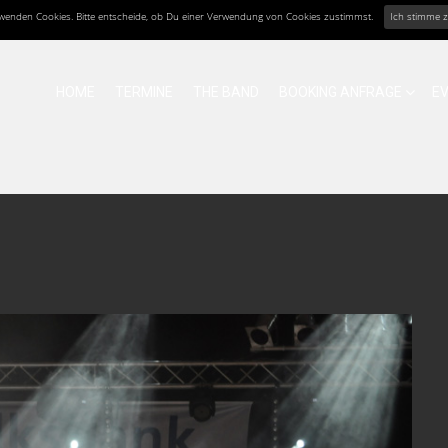
erwenden Cookies. Bitte entscheide, ob Du einer Verwendung von Cookies zustimmst.
Ich stimme 
HOME
TERMINE
THE BAND
BOOKING ANFRAGE
E