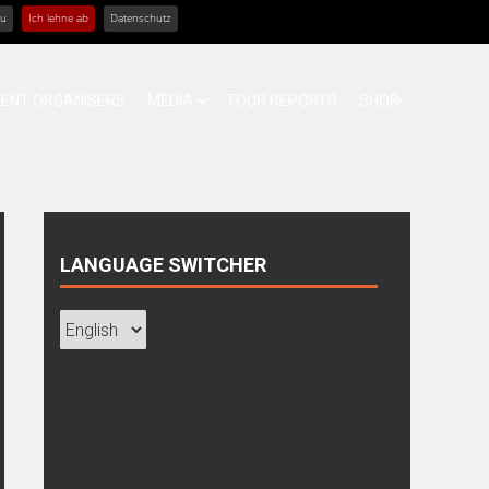
zu
Ich lehne ab
Datenschutz
VENT ORGANISERS
MEDIA
TOUR REPORTS
SHOP
LANGUAGE SWITCHER