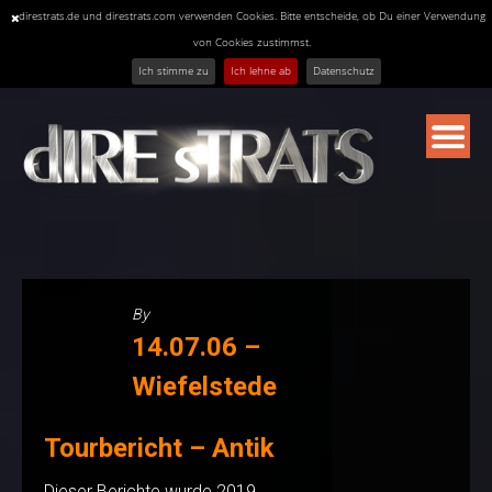
direstrats.de und direstrats.com verwenden Cookies. Bitte entscheide, ob Du einer Verwendung
von Cookies zustimmst.
Ich stimme zu
Ich lehne ab
Datenschutz
Skip
to
content
By
14.07.06 –
Wiefelstede
Tourbericht – Antik
Dieser Berichte wurde 2019