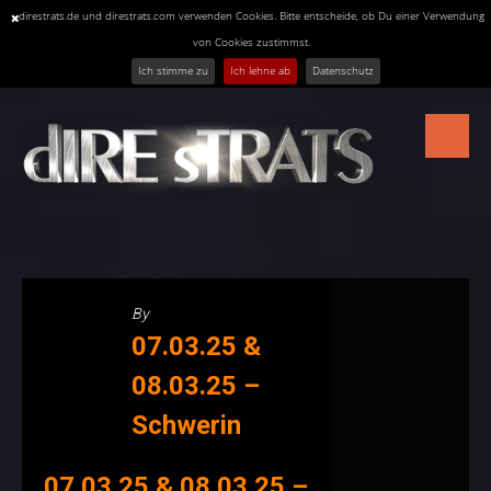
direstrats.de und direstrats.com verwenden Cookies. Bitte entscheide, ob Du einer Verwendung
von Cookies zustimmst.
Ich stimme zu
Ich lehne ab
Datenschutz
Skip
to
content
By
07.03.25 &
08.03.25 –
Schwerin
07.03.25 & 08.03.25 –