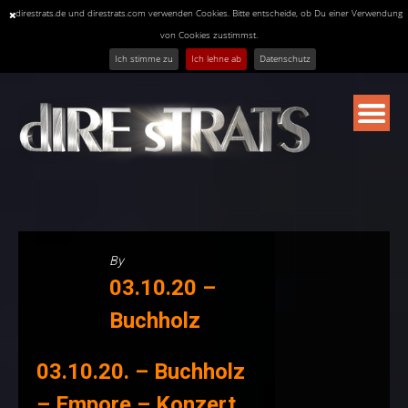
direstrats.de und direstrats.com verwenden Cookies. Bitte entscheide, ob Du einer Verwendung
von Cookies zustimmst.
Ich stimme zu
Ich lehne ab
Datenschutz
Skip
to
content
By
03.10.20 –
Buchholz
03.10.20. – Buchholz
– Empore – Konzert