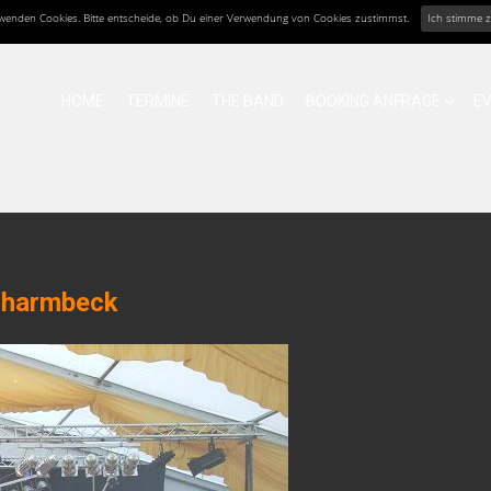
erwenden Cookies. Bitte entscheide, ob Du einer Verwendung von Cookies zustimmst.
Ich stimme 
HOME
TERMINE
THE BAND
BOOKING ANFRAGE
E
charmbeck