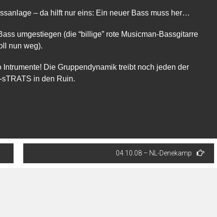
ssanlage – da hilft nur eins: Ein neuer Bass muss her…
 Bass umgestiegen (die “billige” rote Musicman-Bassgitarre
oll nun weg).
to Intrumente! Die Gruppendynamik treibt noch jeden der
-sTRATS in den Ruin.
04.10.08 – NL-Denekamp