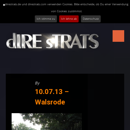
direstrats.de und direstrats.com verwenden Cookies. Bitte entscheide, ob Du einer Verwendung
von Cookies zustimmst.
Ich stimme zu
Ich lehne ab
Datenschutz
Skip
to
content
By
10.07.13 –
Walsrode