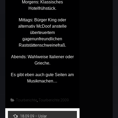
Morgens: Klassisches
Hotelfrühstück.
Mittags: Bürger King oder
alternativ McDoof anstelle
überteuertem
gagenunfreundlichen
Raststättenschweinefraß.
Abends: Wahlweise Italiener oder
Grieche.
Es gibt eben auch gute Seiten am
Musikmachen…
Tourberichte
,
Tourberichte 2009
Post
18.09.09 – Uslar