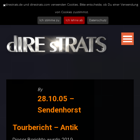
direstrats.de und direstrats.com verwenden Cookies. Bitte entscheide, ob Du einer Verwendung
von Cookies zustimmst.
Ich stimme zu
Ich lehne ab
Datenschutz
Skip
to
content
By
28.10.05 –
Sendenhorst
Tourbericht – Antik
Dieser Berichte wurde 2019