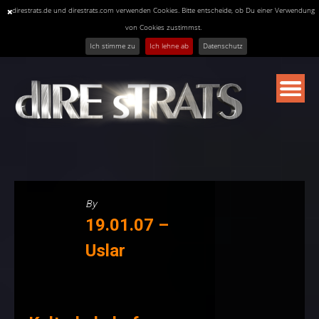
direstrats.de und direstrats.com verwenden Cookies. Bitte entscheide, ob Du einer Verwendung
von Cookies zustimmst.
Ich stimme zu
Ich lehne ab
Datenschutz
Skip
to
content
By
19.01.07 –
Uslar