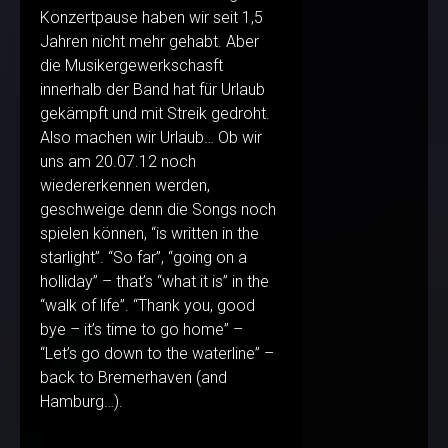
Konzertpause haben wir seit 1,5
Jahren nicht mehr gehabt. Aber
die Musikergewerkschasft
innerhalb der Band hat für Urlaub
gekämpft und mit Streik gedroht.
Also machen wir Urlaub… Ob wir
uns am 20.07.12 noch
wiedererkennen werden,
geschweige denn die Songs noch
spielen können, “is written in the
starlight”. “So far”, “going on a
holliday” – that’s “what it is” in the
“walk of life”. “Thank you, good
bye – it’s time to go home” –
“Let’s go down to the waterline” –
back to Bremerhaven (and
Hamburg…).