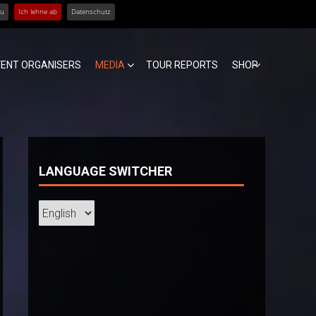
zu
Ich lehne ab
Datenschutz
VENT ORGANISERS
MEDIA
TOUR REPORTS
SHOP
LANGUAGE SWITCHER