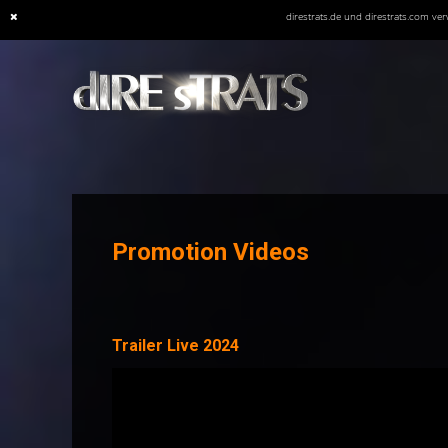
direstrats.de und direstrats.com v
Skip
to
content
Promotion Videos
Trailer Live 2024