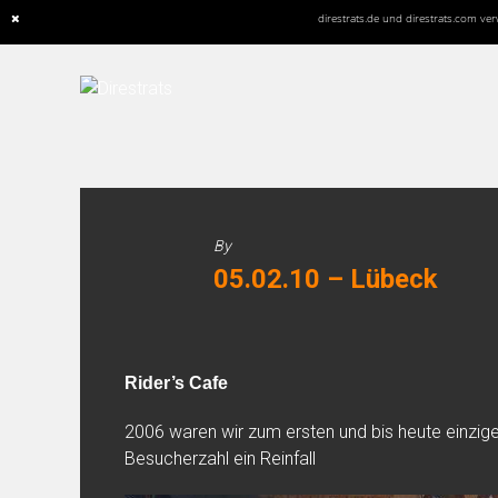
direstrats.de und direstrats.com v
Skip
to
content
By
05.02.10 – Lübeck
Rider’s Cafe
2006 waren wir zum ersten und bis heute einzige
Besucherzahl ein Reinfall