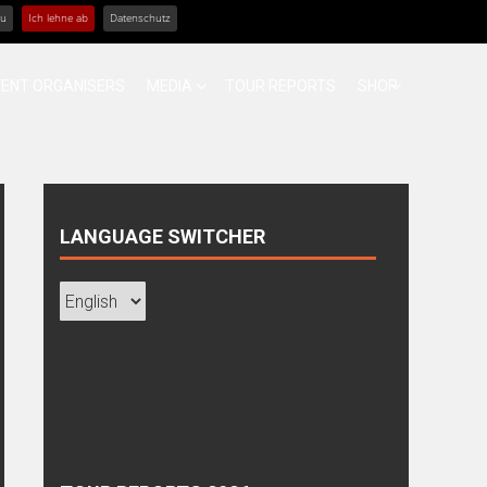
zu
Ich lehne ab
Datenschutz
VENT ORGANISERS
MEDIA
TOUR REPORTS
SHOP
LANGUAGE SWITCHER