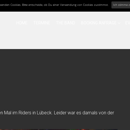
erwenden Cookies. Bitte entscheide, ob Du einer Verwendung von Cookies zustimmst.
Ich stimme 
HOME
TERMINE
THE BAND
BOOKING ANFRAGE
E
n Mal im Riders in Lübeck. Leider war es damals von der