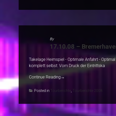
By
17.10.08 – Bremerhave
Takelage Heimspiel - Optimale Anfahrt - Optimal 
komplett selbst: Vom Druck der Eintrittska
Continue Reading
→
Posted in
Tourberichte
,
Tourberichte 2008