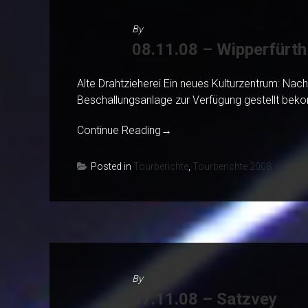
By
08.11.08 – Wipperfürth
Alte Drahtzieherei Ein neues Kulturzentrum: Nac
Beschallungsanlage zur Verfügung gestellt be
Continue Reading
→
Posted in
Tourberichte
,
Tourberichte 2008
By
07.11.08 – Satzvey