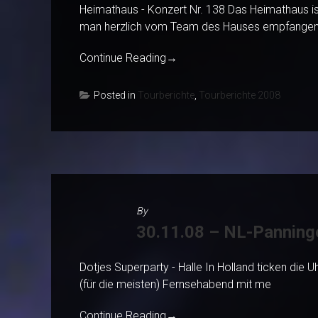
Heimathaus - Konzert Nr. 138 Das Heimathaus is
man herzlich vom Team des Hauses empfange
Continue Reading
→
Posted in
Tourberichte
,
Tourberichte 2008
By
30.11.08 – NL-Panning
Dotjes Superparty - Halle In Holland ticken die
(für die meisten) Fernsehabend mit me
Continue Reading
→