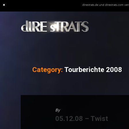
direstrats.de und direstrats.com v
Skip
to
content
Category:
Tourberichte 2008
By
05.12.08 – Twist