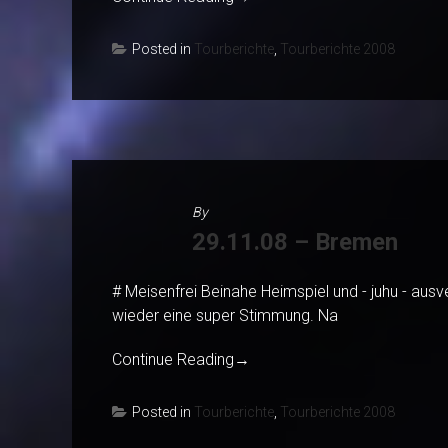
Posted in
Tourberichte
,
Tourberichte 2008
By
29.11.08 – Bremen
# Meisenfrei Beinahe Heimspiel und - juhu - aus
wieder eine super Stimmung. Na
Continue Reading
→
Posted in
Tourberichte
,
Tourberichte 2008