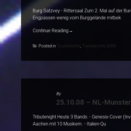
Burg Satzvey - Rittersaal Zum 2. Mal auf der Bur
Engpässen wenig vom Burggelände mitbek
Continue Reading
→
Posted in
Tourberichte
,
Tourberichte 2008
By
25.10.08 – NL-Munster
Tributenight Heute 3 Bands: - Genesis-Cover (In
Aachen mit 10 Musikern. - Italien-Qu