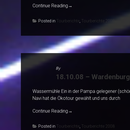
Continue Reading
→
Posted in
Tourberichte
,
Tourberichte 2008
By
18.10.08 – Wardenburg
Wassermühle Ein in der Pampa gelegener (schön
Navi hat die Ökotour gewählt und uns durch
Continue Reading
→
Posted in
Tourberichte
,
Tourberichte 2008