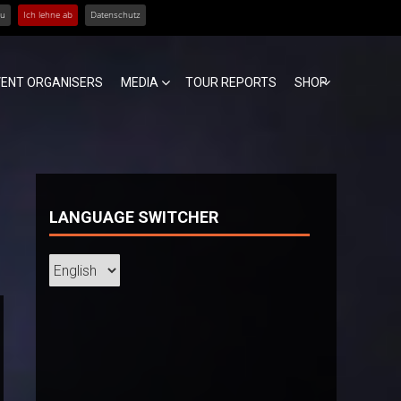
zu
Ich lehne ab
Datenschutz
VENT ORGANISERS
MEDIA
TOUR REPORTS
SHOP
LANGUAGE SWITCHER