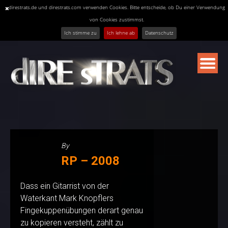
direstrats.de und direstrats.com verwenden Cookies. Bitte entscheide, ob Du einer Verwendung
von Cookies zustimmst.
Ich stimme zu
Ich lehne ab
Datenschutz
Skip
to
content
By
RP – 2008
Dass ein Gitarrist von der
Waterkant Mark Knopflers
Fingekuppenübungen derart genau
zu kopieren versteht, zählt zu