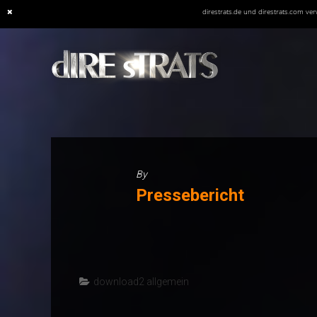
direstrats.de und direstrats.com v
Skip
to
content
By
Pressebericht
download2 allgemein