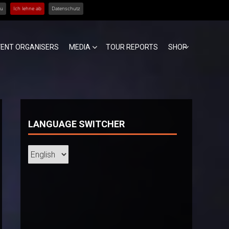
zu
Ich lehne ab
Datenschutz
VENT ORGANISERS
MEDIA
TOUR REPORTS
SHOP
LANGUAGE SWITCHER