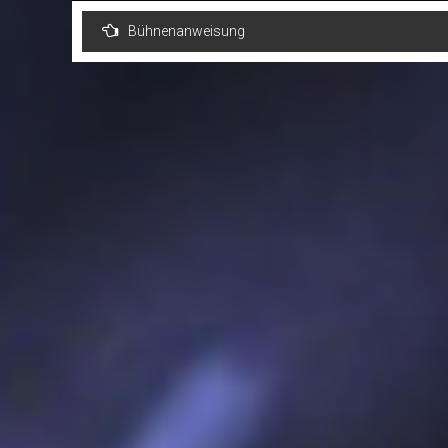
Post
Bühnenanweisung
navigation