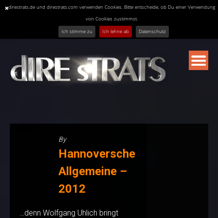
direstrats.de und direstrats.com verwenden Cookies. Bitte entscheide, ob Du einer Verwendung
von Cookies zustimmst.
Ich stimme zu
Ich lehne ab
Datenschutz
Skip
to
content
By
Hannoversche
Allgemeine –
2012
…denn Wolfgang Uhlich bringt