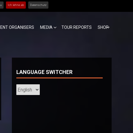
zu
Ich lehne ab
Datenschutz
VENT ORGANISERS
MEDIA
TOUR REPORTS
SHOP
LANGUAGE SWITCHER